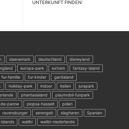
UNTERKUNFT FINDEN:
n
daenemark
deutschland
disneyland
ngland
europa-park
extrem
fantasy-island
fur-familie
fur-kinder
gardaland
k
holiday-park
indoor
italien
jurapark
erlande
phantasialand
playmobil-funpark
-de-panne
plopsa-hasselt
polen
ravensburger
serengeti
slagharen
Spanien
-islands
walibi
walibi-niederlande