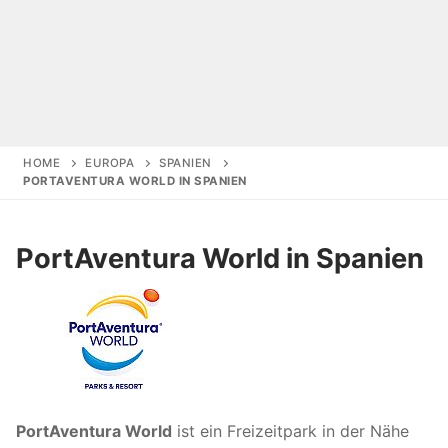
HOME
EUROPA
SPANIEN
PORTAVENTURA WORLD IN SPANIEN
Start
PortAventura World in Spanien
Freizeitparks
Freizeitparks in Deutschland
Ferienparks
Belantis in Deutschland
Angebote
Freizeitparks in Niederlande
Center Parcs Europe
Center Parcs Europe
Freizeitparks in Polen
PortAventura World
ist ein Freizeitpark in der Nähe
Europa-Park in Deutschland