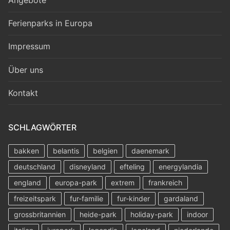
Ferienparks in Europa
Impressum
Über uns
Kontakt
SCHLAGWÖRTER
bakken
belantis
belgien
daenemark
deutschland
disneyland
efteling
energylandia
england
europa-park
extrem
frankreich
freizeitspark
fur-familie
fur-kinder
gardaland
grossbritannien
heide-park
holiday-park
indoor