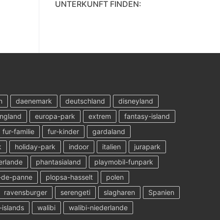
UNTERKUNFT FINDEN:
n
daenemark
deutschland
disneyland
ngland
europa-park
extrem
fantasy-island
fur-familie
fur-kinder
gardaland
k
holiday-park
indoor
italien
jurapark
erlande
phantasialand
playmobil-funpark
-de-panne
plopsa-hasselt
polen
ravensburger
serengeti
slagharen
Spanien
-islands
walibi
walibi-niederlande