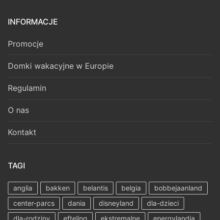
INFORMACJE
Promocje
Domki wakacyjne w Europie
Regulamin
O nas
Kontakt
TAGI
anglia
bakken
belantis
belgia
bobbejaanland
center-parcs
dania
disneyland
dla-dzieci
dla-rodziny
efteling
ekstremalne
energylandia