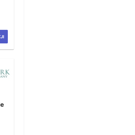
JI
ie