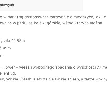
batowych
cje w parku są dostosowane zarówno dla młodszych, jak i d
awalne w parku są kolejki górskie, wśród których można
 wysokość 53m
ść 45m
9m
all Tower – wieża swobodnego spadania o wysokości 77 m
llenflug.
sh, Wickie Splash, zjeżdżalnie Dickie splash, a także wodn