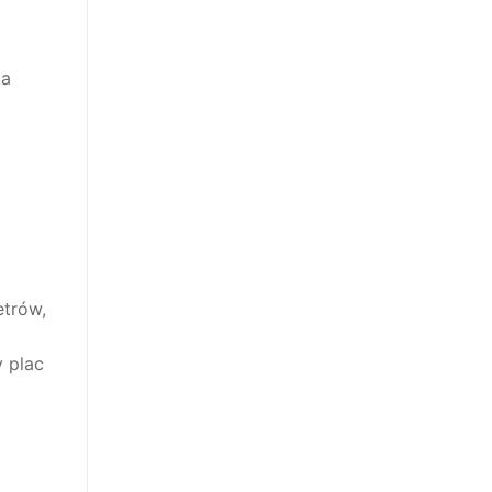
la
etrów,
y plac