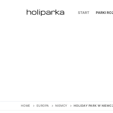
Przejdź
do
START
PARKI RO
treści
HOME
EUROPA
NIEMCY
HOLIDAY PARK W NIEMC