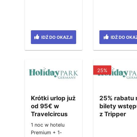
IDŹ DO OKAZJI
IDŹ DO OKAZ
25%
Krótki urlop już
25% rabatu 
od 95€ w
bilety wstęp
Travelcircus
z Tripper
1 noc w hotelu
Premium + 1-