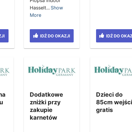
Plopsa Indoor
Hasselt...
Show
More
JI
IDŹ DO OKAZJI
IDŹ DO OKAZ
na
Dodatkowe
Dzieci do
u
zniżki przy
85cm wejśc
zakupie
gratis
karnetów