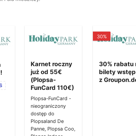
30%
Karnet roczny
30% rabatu 
a
już od 55€
bilety wstę
!
(Plopsa-
z Groupon.d
S
FunCard 110€)
Plopsa-FunCard -
nieograniczony
dostęp do
Plopsaland De
Panne, Plopsa Coo,