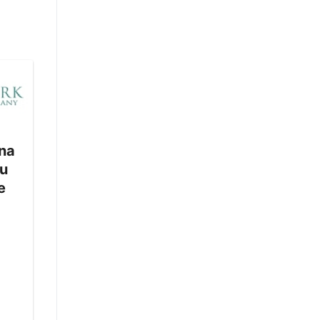
na
pu
e